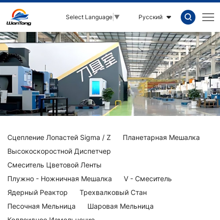
Производственная
Русский
Select Language
▼
линия
SMC
Сцепление Лопастей Sigma / Z
Планетарная Мешалка
Высокоскоростной Диспетчер
Смеситель Цветовой Ленты
Плужно - Ножничная Мешалка
V - Смеситель
Ядерный Реактор
Трехвалковый Стан
Песочная Мельница
Шаровая Мельница
Коллоидное Измельчение