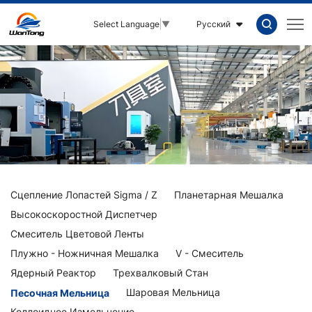
Песочная
Русский
Select Language
▼
мельница
Сцепление Лопастей Sigma / Z
Планетарная Мешалка
Высокоскоростной Диспетчер
Смеситель Цветовой Ленты
Плужно - Ножничная Мешалка
V - Смеситель
Ядерный Реактор
Трехвалковый Стан
Песочная Мельница
Шаровая Мельница
Коллоидное Измельчение