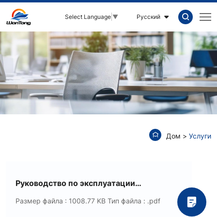
Аосима
Русский
Select Language
▼
цзя
и
чонг
машиностроения
лимитед
Дом
Услуги
Руководство по эксплуатации
преобразователей частоты серии V
Размер файла : 1008.77 KB
Тип файла : .pdf