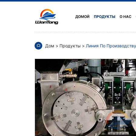
Линия
по
ДОМОЙ
ПРОДУКТЫ
О НАС
производству
клея-
Дом
Продукты
Линия По Производств
расплава