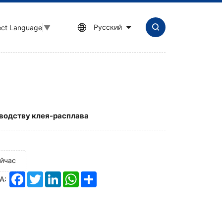
Русский
ect Language
▼
зводству клея-расплава
ейчас
Facebook
Twitter
LinkedIn
WhatsApp
Share
А: