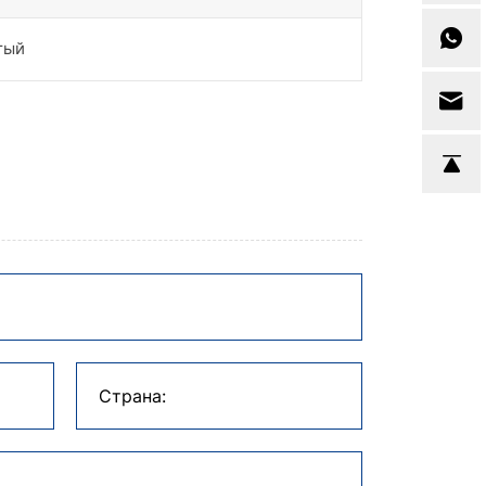
тый
Страна: